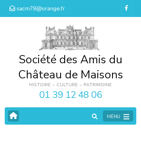
Aller
sacm78@orange.fr
au
contenu
(Pressez
Entrée)
Société des Amis du
Château de Maisons
HISTOIRE – CULTURE – PATRIMOINE
01 39 12 48 06
MENU