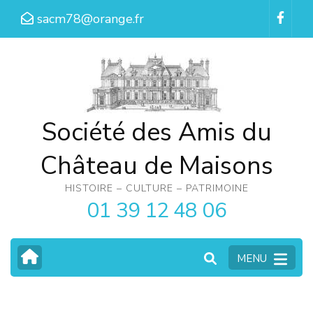
Aller
sacm78@orange.fr
au
contenu
(Pressez
Entrée)
Société des Amis du
Château de Maisons
HISTOIRE – CULTURE – PATRIMOINE
01 39 12 48 06
MENU