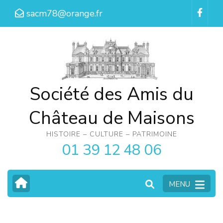
Aller
sacm78@orange.fr
au
contenu
(Pressez
Entrée)
Société des Amis du
Château de Maisons
HISTOIRE – CULTURE – PATRIMOINE
01 39 12 48 06
MENU