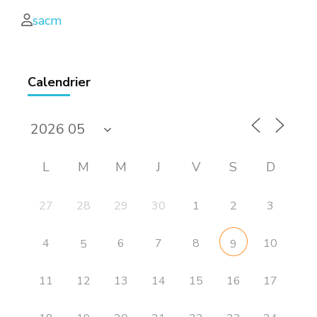
sacm
Calendrier
L
M
M
J
V
S
D
27
28
29
30
1
2
3
4
6
7
8
10
5
9
11
12
13
14
15
16
17