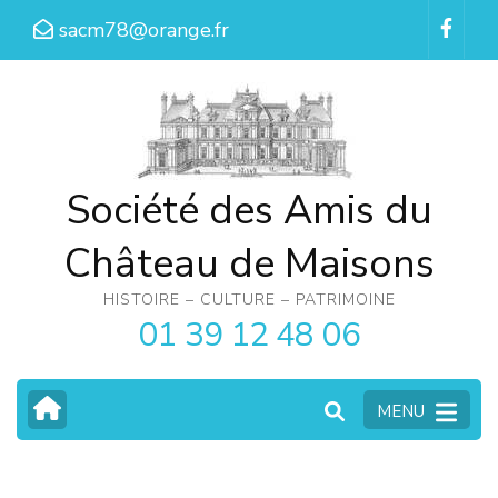
Aller
sacm78@orange.fr
au
contenu
(Pressez
Entrée)
Société des Amis du
Château de Maisons
HISTOIRE – CULTURE – PATRIMOINE
01 39 12 48 06
MENU