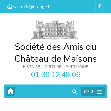
Aller
sacm78@orange.fr
au
contenu
(Pressez
Entrée)
Société des Amis du
Château de Maisons
HISTOIRE – CULTURE – PATRIMOINE
01 39 12 48 06
MENU