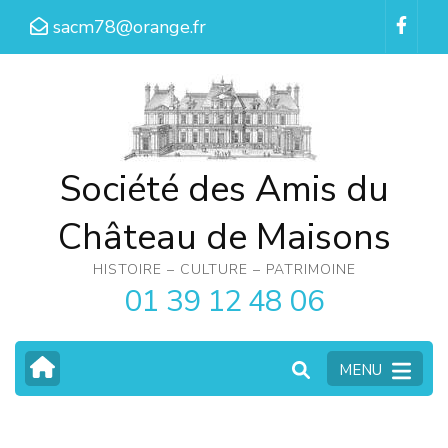
Aller
sacm78@orange.fr
au
contenu
(Pressez
Entrée)
Société des Amis du
Château de Maisons
HISTOIRE – CULTURE – PATRIMOINE
01 39 12 48 06
MENU