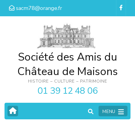
Aller
sacm78@orange.fr
au
contenu
(Pressez
Entrée)
Société des Amis du
Château de Maisons
HISTOIRE – CULTURE – PATRIMOINE
01 39 12 48 06
MENU