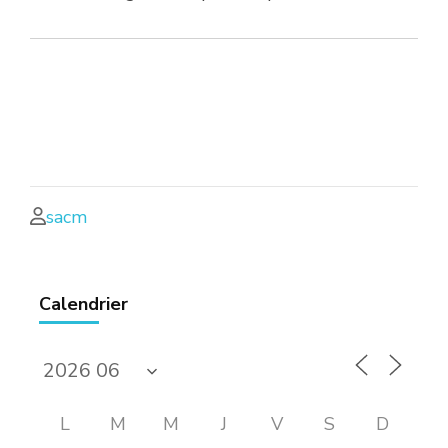
sacm
Calendrier
L
M
M
J
V
S
D