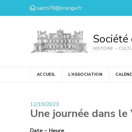
Aller
sacm78@orange.fr
au
contenu
(Pressez
Société
Entrée)
HISTOIRE – CULT
ACCUEIL
L’ASSOCIATION
CALEND
12/10/2023
Une journée dans le 
Date ~ Heure