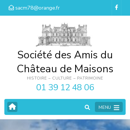
Aller
sacm78@orange.fr
au
contenu
(Pressez
Entrée)
Société des Amis du
Château de Maisons
HISTOIRE – CULTURE – PATRIMOINE
01 39 12 48 06
MENU