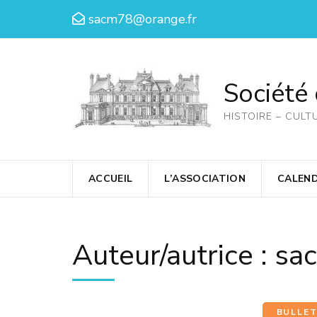
Aller
sacm78@orange.fr
au
contenu
(Pressez
Société
Entrée)
HISTOIRE – CULT
ACCUEIL
L’ASSOCIATION
CALEND
Auteur/autrice :
sa
BULLET