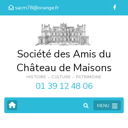
Aller
sacm78@orange.fr
au
contenu
(Pressez
Entrée)
Société des Amis du
Château de Maisons
HISTOIRE – CULTURE – PATRIMOINE
01 39 12 48 06
MENU