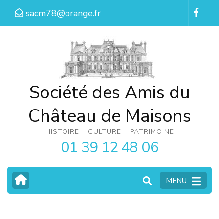
Aller
sacm78@orange.fr
au
contenu
(Pressez
Entrée)
Société des Amis du
Château de Maisons
HISTOIRE – CULTURE – PATRIMOINE
01 39 12 48 06
MENU