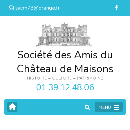
Aller
sacm78@orange.fr
au
contenu
(Pressez
Entrée)
Société des Amis du
Château de Maisons
HISTOIRE – CULTURE – PATRIMOINE
01 39 12 48 06
MENU