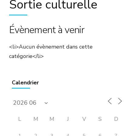
Sortie culturelle
Évènement à venir
<li>Aucun évènement dans cette
catégorie</li>
Calendrier
L
M
M
J
V
S
D
1
2
3
4
5
6
7