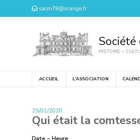
Aller
sacm78@orange.fr
au
contenu
(Pressez
Société
Entrée)
HISTOIRE – CULT
ACCUEIL
L’ASSOCIATION
CALEND
25/01/2020
Qui était la comtess
Date ~ Heure