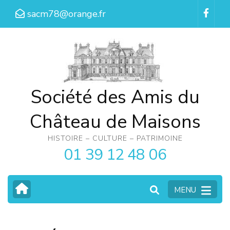
Aller
sacm78@orange.fr
au
contenu
(Pressez
Entrée)
Société des Amis du
Château de Maisons
HISTOIRE – CULTURE – PATRIMOINE
01 39 12 48 06
MENU