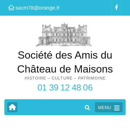
Aller
sacm78@orange.fr
au
contenu
(Pressez
Entrée)
Société des Amis du
Château de Maisons
HISTOIRE – CULTURE – PATRIMOINE
01 39 12 48 06
MENU