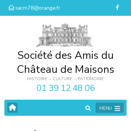
Aller
sacm78@orange.fr
au
contenu
(Pressez
Entrée)
Société des Amis du
Château de Maisons
HISTOIRE – CULTURE – PATRIMOINE
01 39 12 48 06
MENU