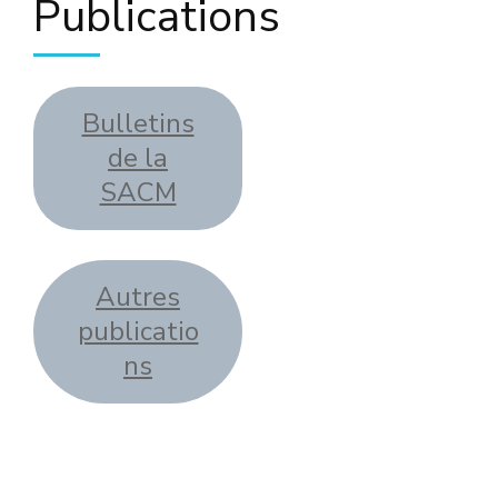
Publications
Bulletins
de la
SACM
Autres
publicatio
ns