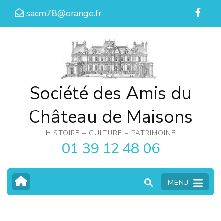
Aller
sacm78@orange.fr
au
contenu
(Pressez
Entrée)
Société des Amis du
Château de Maisons
HISTOIRE – CULTURE – PATRIMOINE
01 39 12 48 06
MENU