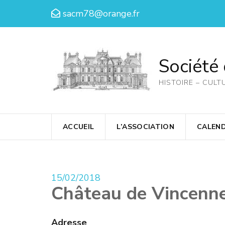
Aller
sacm78@orange.fr
au
contenu
(Pressez
Société
Entrée)
HISTOIRE – CULT
ACCUEIL
L’ASSOCIATION
CALEND
15/02/2018
Château de Vincenn
Adresse