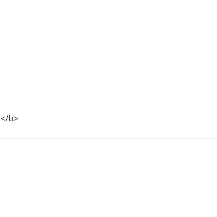
</li>