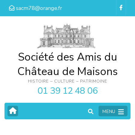
Aller
sacm78@orange.fr
au
contenu
(Pressez
Entrée)
Société des Amis du
Château de Maisons
HISTOIRE – CULTURE – PATRIMOINE
01 39 12 48 06
MENU