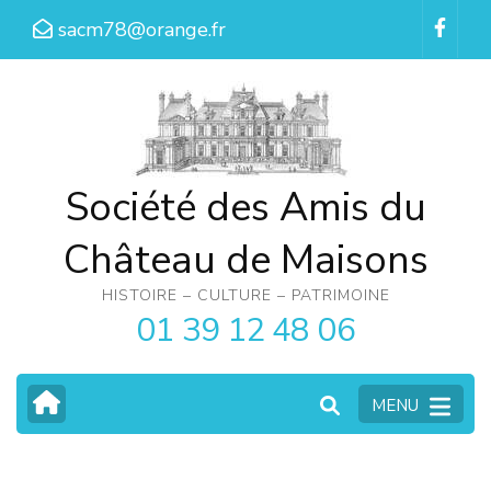
Aller
sacm78@orange.fr
au
contenu
(Pressez
Entrée)
Société des Amis du
Château de Maisons
HISTOIRE – CULTURE – PATRIMOINE
01 39 12 48 06
MENU