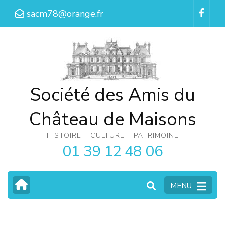
Aller
sacm78@orange.fr
au
contenu
(Pressez
Entrée)
Société des Amis du
Château de Maisons
HISTOIRE – CULTURE – PATRIMOINE
01 39 12 48 06
MENU