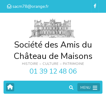
Aller
sacm78@orange.fr
au
contenu
(Pressez
Entrée)
Société des Amis du
Château de Maisons
HISTOIRE – CULTURE – PATRIMOINE
01 39 12 48 06
MENU