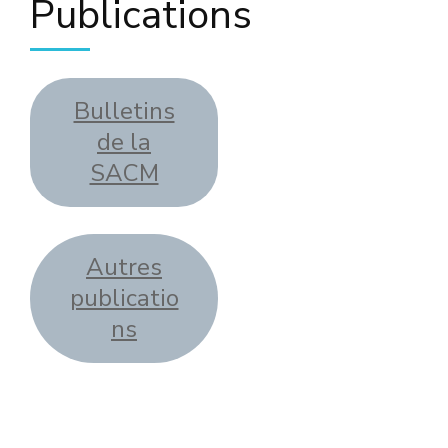
Publications
Bulletins
de la
SACM
Autres
publicatio
ns