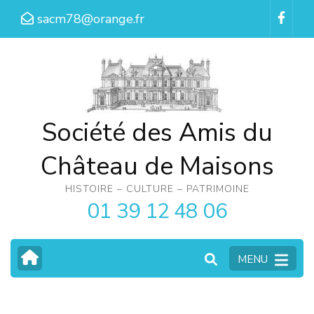
Aller
sacm78@orange.fr
au
contenu
(Pressez
Entrée)
Société des Amis du
Château de Maisons
HISTOIRE – CULTURE – PATRIMOINE
01 39 12 48 06
MENU