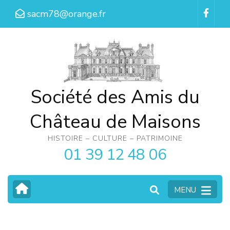
Aller
sacm78@orange.fr
au
contenu
(Pressez
Entrée)
Société des Amis du
Château de Maisons
HISTOIRE – CULTURE – PATRIMOINE
01 39 12 48 06
MENU