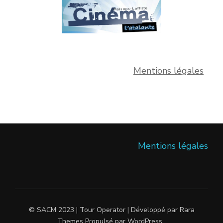
Mentions légales
Mentions légales
© SACM 2023 |
Tour Operator | Développé par
Rara
Themes
Propulsé par
WordPress
.