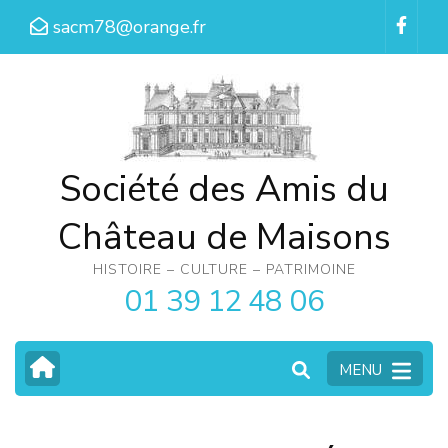
Aller
sacm78@orange.fr
au
contenu
(Pressez
Entrée)
Société des Amis du
Château de Maisons
HISTOIRE – CULTURE – PATRIMOINE
01 39 12 48 06
MENU