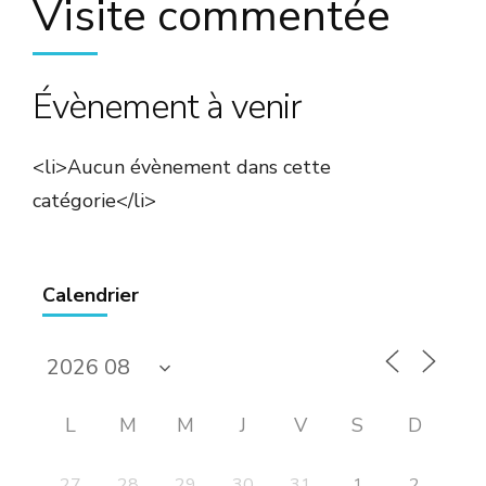
Visite commentée
Évènement à venir
<li>Aucun évènement dans cette
catégorie</li>
Calendrier
L
M
M
J
V
S
D
27
28
29
30
31
1
2