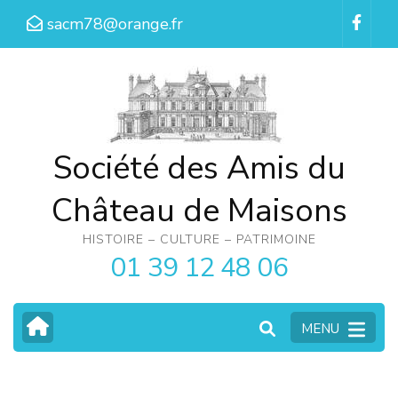
Aller
sacm78@orange.fr
au
contenu
(Pressez
Entrée)
Société des Amis du
Château de Maisons
HISTOIRE – CULTURE – PATRIMOINE
01 39 12 48 06
MENU