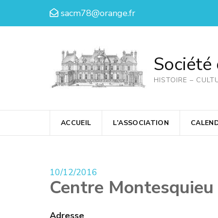
Aller
sacm78@orange.fr
au
contenu
(Pressez
Société
Entrée)
HISTOIRE – CULT
ACCUEIL
L’ASSOCIATION
CALEND
10/12/2016
Centre Montesquieu
Adresse