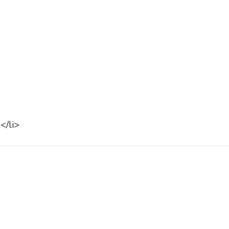
</li>