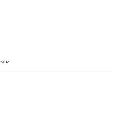
</li>