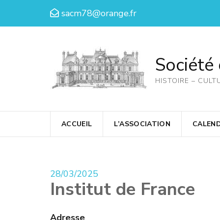
Aller
sacm78@orange.fr
au
contenu
(Pressez
Société
Entrée)
HISTOIRE – CULT
ACCUEIL
L’ASSOCIATION
CALEND
28/03/2025
Institut de France
Adresse