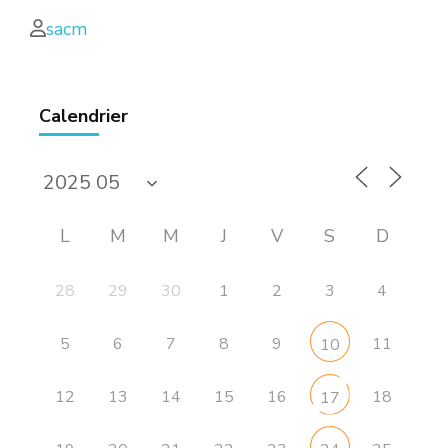
sacm
Calendrier
L
M
M
J
V
S
D
28
29
30
1
2
3
4
5
6
7
8
9
11
10
12
13
14
15
16
18
17