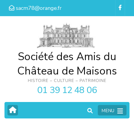
Aller
sacm78@orange.fr
au
contenu
(Pressez
Entrée)
Société des Amis du
Château de Maisons
HISTOIRE – CULTURE – PATRIMOINE
01 39 12 48 06
MENU