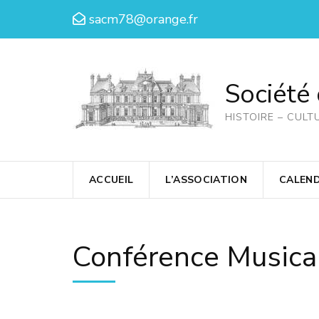
Aller
sacm78@orange.fr
au
contenu
(Pressez
Société
Entrée)
HISTOIRE – CULT
ACCUEIL
L’ASSOCIATION
CALEND
Conférence Musica