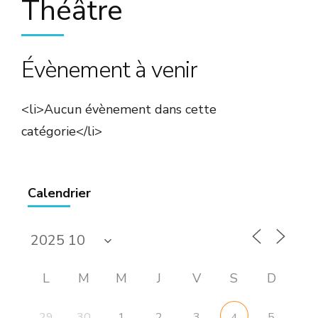
Théâtre
Évènement à venir
<li>Aucun évènement dans cette
catégorie</li>
Calendrier
L
M
M
J
V
S
D
29
30
1
2
3
5
4