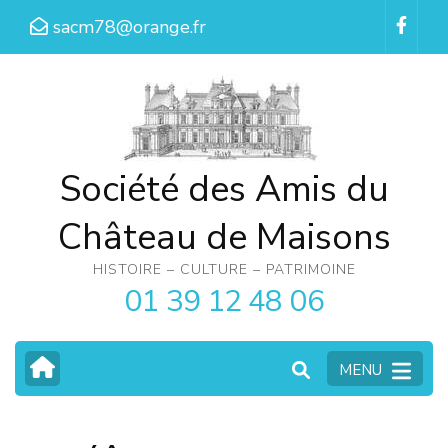
Aller
sacm78@orange.fr
au
contenu
(Pressez
Entrée)
Société des Amis du
Château de Maisons
HISTOIRE – CULTURE – PATRIMOINE
01 39 12 48 06
MENU