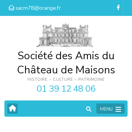
Aller
sacm78@orange.fr
au
contenu
(Pressez
Entrée)
Société des Amis du
Château de Maisons
HISTOIRE – CULTURE – PATRIMOINE
01 39 12 48 06
MENU