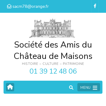
Aller
sacm78@orange.fr
au
contenu
(Pressez
Entrée)
Société des Amis du
Château de Maisons
HISTOIRE – CULTURE – PATRIMOINE
01 39 12 48 06
MENU