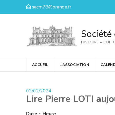
Aller
sacm78@orange.fr
au
contenu
(Pressez
Société
Entrée)
HISTOIRE – CULT
ACCUEIL
L’ASSOCIATION
CALEND
03/02/2024
Lire Pierre LOTI aujo
Date ~ Heure