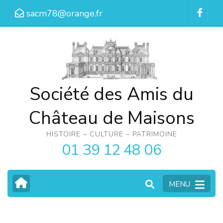
Aller
sacm78@orange.fr
au
contenu
(Pressez
Entrée)
Société des Amis du
Château de Maisons
HISTOIRE – CULTURE – PATRIMOINE
01 39 12 48 06
MENU