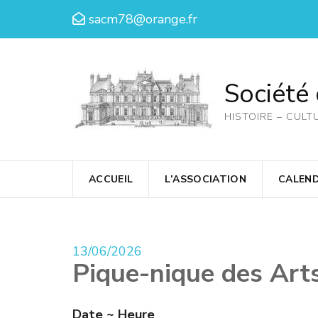
Aller
sacm78@orange.fr
au
contenu
(Pressez
Société
Entrée)
HISTOIRE – CULT
ACCUEIL
L’ASSOCIATION
CALEND
13/06/2026
Pique-nique des Art
Date ~ Heure