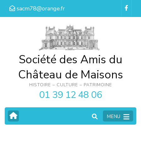
Aller
sacm78@orange.fr
au
contenu
(Pressez
Entrée)
Société des Amis du
Château de Maisons
HISTOIRE – CULTURE – PATRIMOINE
01 39 12 48 06
MENU