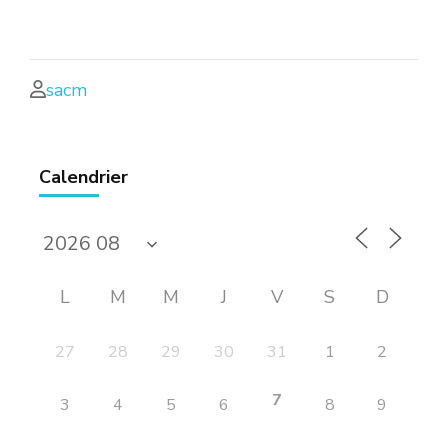
sacm
Calendrier
L
M
M
J
V
S
D
27
28
29
30
31
1
2
7
3
4
5
6
8
9