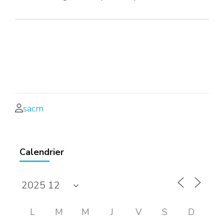
sacm
Calendrier
L
M
M
J
V
S
D