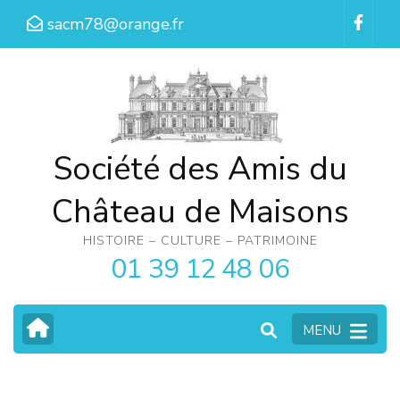
Aller
sacm78@orange.fr
au
contenu
(Pressez
Entrée)
Société des Amis du
Château de Maisons
HISTOIRE – CULTURE – PATRIMOINE
01 39 12 48 06
MENU