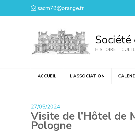
Aller
sacm78@orange.fr
au
contenu
(Pressez
Société
Entrée)
HISTOIRE – CULT
ACCUEIL
L’ASSOCIATION
CALEND
27/05/2024
Visite de l’Hôtel d
Pologne