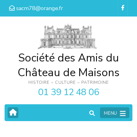
Aller
sacm78@orange.fr
au
contenu
(Pressez
Entrée)
Société des Amis du
Château de Maisons
HISTOIRE – CULTURE – PATRIMOINE
01 39 12 48 06
MENU