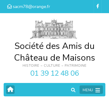
Aller
sacm78@orange.fr
au
contenu
(Pressez
Entrée)
Société des Amis du
Château de Maisons
HISTOIRE – CULTURE – PATRIMOINE
01 39 12 48 06
MENU