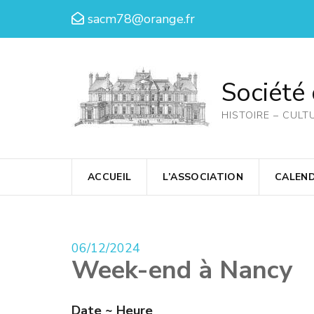
Aller
sacm78@orange.fr
au
contenu
(Pressez
Société
Entrée)
HISTOIRE – CULT
ACCUEIL
L’ASSOCIATION
CALEND
06/12/2024
Week-end à Nancy
Date ~ Heure