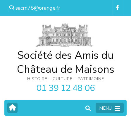
Aller
sacm78@orange.fr
au
contenu
(Pressez
Entrée)
Société des Amis du
Château de Maisons
HISTOIRE – CULTURE – PATRIMOINE
01 39 12 48 06
MENU