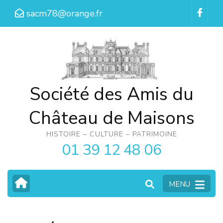
Aller
sacm78@orange.fr
au
contenu
(Pressez
Entrée)
Société des Amis du
Château de Maisons
HISTOIRE – CULTURE – PATRIMOINE
01 39 12 48 06
MENU