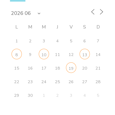
L
M
M
J
V
S
D
1
2
3
4
5
6
7
9
11
12
14
8
10
13
15
16
17
18
20
21
19
22
23
24
25
26
27
28
29
30
1
2
3
4
5