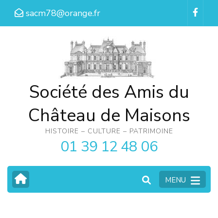
Aller
sacm78@orange.fr
au
contenu
(Pressez
Entrée)
Société des Amis du
Château de Maisons
HISTOIRE – CULTURE – PATRIMOINE
01 39 12 48 06
MENU