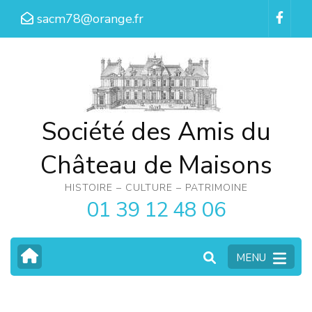
Aller
sacm78@orange.fr
au
contenu
(Pressez
Entrée)
Société des Amis du
Château de Maisons
HISTOIRE – CULTURE – PATRIMOINE
01 39 12 48 06
MENU