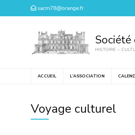
Aller
sacm78@orange.fr
au
contenu
(Pressez
Société
Entrée)
HISTOIRE – CULT
ACCUEIL
L’ASSOCIATION
CALEND
Voyage culturel