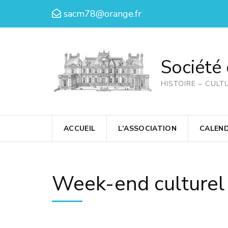
Aller
sacm78@orange.fr
au
contenu
(Pressez
Société
Entrée)
HISTOIRE – CULT
ACCUEIL
L’ASSOCIATION
CALEND
Week-end culturel