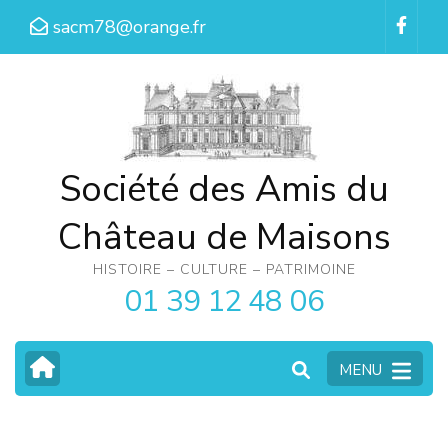
Aller
sacm78@orange.fr
au
contenu
(Pressez
Entrée)
Société des Amis du
Château de Maisons
HISTOIRE – CULTURE – PATRIMOINE
01 39 12 48 06
MENU